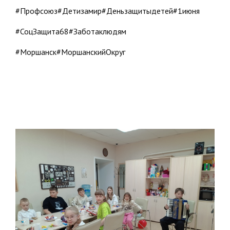
#Профсоюз#Детизамир#Деньзащитыдетей#1июня
#СоцЗащита68#Заботаклюдям
#Моршанск#МоршанскийОкруг