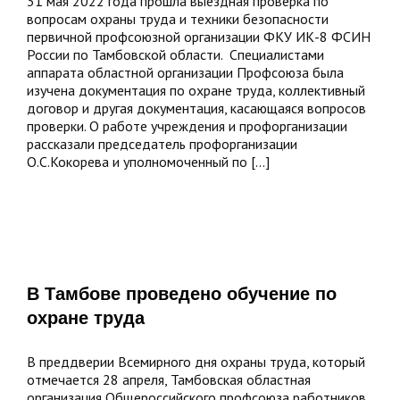
31 мая 2022 года прошла выездная проверка по
ФСИН
вопросам охраны труда и техники безопасности
РФ
первичной профсоюзной организации ФКУ ИК-8 ФСИН
России по Тамбовской области. Специалистами
аппарата областной организации Профсоюза была
изучена документация по охране труда, коллективный
договор и другая документация, касающаяся вопросов
проверки. О работе учреждения и профорганизации
рассказали председатель профорганизации
О.С.Кокорева и уполномоченный по [...]
В Тамбове проведено обучение по
В
охране труда
Тамбове
проведено
обучение
В преддверии Всемирного дня охраны труда, который
по
отмечается 28 апреля, Тамбовская областная
охране
организация Общероссийского профсоюза работников