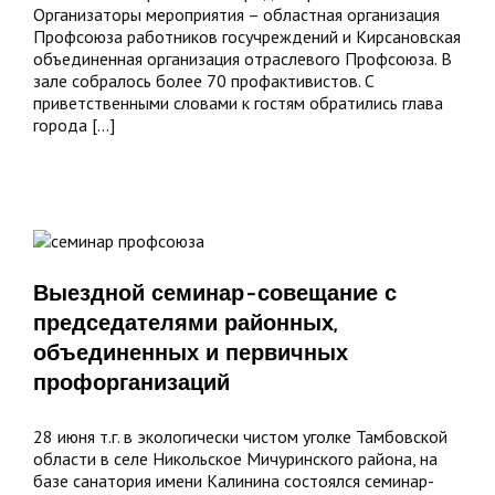
Организаторы мероприятия – областная организация
Профсоюза работников госучреждений и Кирсановская
объединенная организация отраслевого Профсоюза. В
зале собралось более 70 профактивистов. С
приветственными словами к гостям обратились глава
города [...]
Выездной семинар-совещание с
 с
председателями районных,
елями
,
объединенных и первичных
ных
профорганизаций
ых
изаций
28 июня т.г. в экологически чистом уголке Тамбовской
области в селе Никольское Мичуринского района, на
базе санатория имени Калинина состоялся семинар-