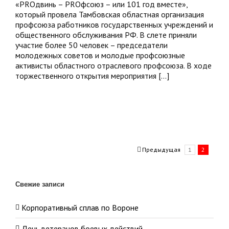
«РRОдвинь – РRОфсоюз – или 101 год вместе»,
который провела Тамбовская областная организация
е»
профсоюза работников государственных учреждений и
общественного обслуживания РФ. В слете приняли
участие более 50 человек – председатели
молодежных советов и молодые профсоюзные
активисты областного отраслевого профсоюза. В ходе
торжественного открытия мероприятия [...]
Предыдущая
1
2
Свежие записи
Корпоративный сплав по Вороне
День ветеранов боевых действий