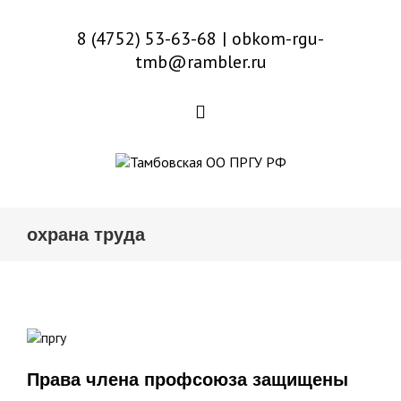
8 (4752) 53-63-68
|
obkom-rgu-
tmb@rambler.ru
охрана труда
Права
члена
Права члена профсоюза защищены
профсоюза