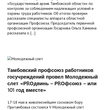
«Государственный архив Тамбовской области» по
контролю за соблюдением надлежащих условий и
охраны труда работников. Об итогах проверки
рассказали специалисты аппарата областной
организации Профсоюза. Председатель первичной
профсоюзной организации Госархива Ольга Хамкина
рассказала о [...]
ий
з
Тамбовский профсоюз работников
ов
госучреждений провел Молодежный
ений
слет «РRОдвинь – РRОфсоюз – или
ый
101 год вместе»
ь
17-18 мая в живописнейшем сосновом бору
Притамбовья состоялся V Молодежный слет
з