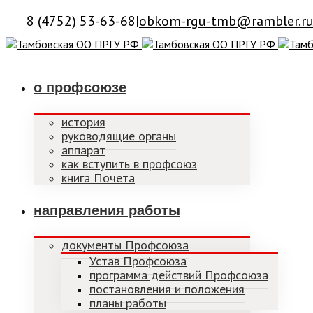
8 (4752) 53-63-68
|
obkom-rgu-tmb@rambler.r
о профсоюзе
история
руководящие органы
аппарат
как вступить в профсоюз
книга Почета
направления работы
документы Профсоюза
Устав Профсоюза
программа действий Профсоюза
постановления и положения
планы работы