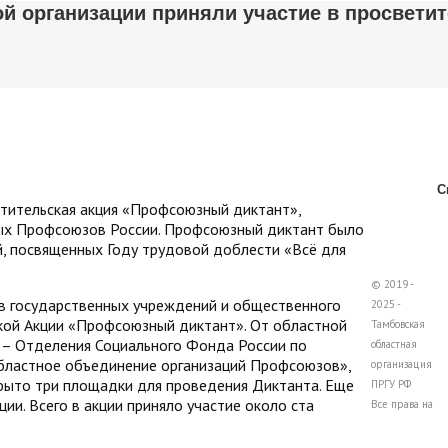
 организации приняли участие в просветит
С
ветительская акция «Профсоюзный диктант»,
ых Профсоюзов России. Профсоюзный диктант было
, посвященных Году трудовой доблести «Всё для
© 2019 -
в государственных учреждений и общественного
2025 -
кой Акции «Профсоюзный диктант». От областной
Тамбовская
 – Отделения Социального Фонда России по
областная
областное объединение организаций Профсоюзов»,
организация
ыто три площадки для проведения Диктанта. Еще
ПРГУ РФ
ии. Всего в акции приняло участие около ста
Все права на