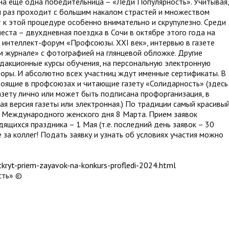
ена еще одна победительница – «Леди Популярность». Учитывая,
 раз проходит с большим накалом страстей и множеством
 к этой процедуре особенно внимательно и скрупулезно. Среди
еста – двухдневная поездка в Сочи в октябре этого года на
интеллект-форум «Профсоюзы. XXI век», интервью в газете
 журнале» с фотографией на глянцевой обложке. Другие
едакционные курсы обучения, на персональную электронную
боры. И абсолютно всех участниц ждут именные сертификаты. В
тоящие в профсоюзах и читающие газету «Солидарность» (здесь
азету лично или может быть подписана профорганизация, в
я версия газеты или электронная.) По традиции самый красивы
н Международного женского дня 8 Марта. Прием заявок
ящихся праздника – 1 Мая (т.е. последний день заявок – 30
е за коллег! Подать заявку и узнать об условиях участия можно
kryt-priem-zayavok-na-konkurs-profledi-2024.html
сть» ©