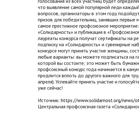
голосования из всех участниц будет определ
что выявление самой популярной леди каждый
вопросов, организаторы в этом году подойдут
призов для победительниц, занявших первые м
самое престижное профсоюзное мероприятие: 
«Солидарность» и публикация в «Профсоюзном
лауреаты конкурса получат сертификаты на р
подписку на «Солидарность» и сувенирные на
конкурсе могут принять участие женщины, сос
любые варианты: вы можете подписаться на г
которой вы состоите; это может быть бумажна
профсоюзный конкурс года начинается в кану
продлится вплоть до другого важного для труд
апреля). Успевайте принять участие и голосуйт
уже сейчас!
Источник:
https://www.solidarnost.org/news/ot
Центральная профсоюзная газета «Солидарно