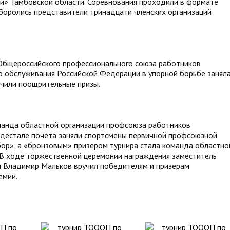
и» Тамбовской области. Соревнования проходили в формате
 боролись представители тринадцати членских организаций
Общероссийского профессионального союза работников
 обслуживания Российской Федерации в упорной борьбе занял
учили поощрительные призы.
манда областной организации профсоюза работников
едестале почета заняли спортсмены первичной профсоюзной
ор», а «бронзовым» призером турнира стала команда областно
 В ходе торжественной церемонии награждения заместитель
 Владимир Мальков вручил победителям и призерам
емии.