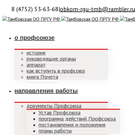
8 (4752) 53-63-68
|
obkom-rgu-tmb@rambler.r
о профсоюзе
история
руководящие органы
аппарат
как вступить в профсоюз
книга Почета
направления работы
документы Профсоюза
Устав Профсоюза
программа действий Профсоюза
постановления и положения
планы работы