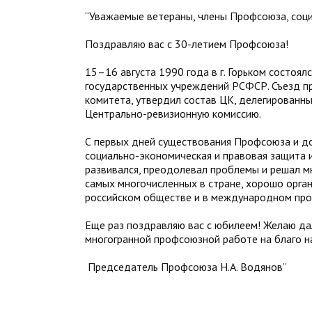
“Уважаемые ветераны, члены Профсоюза, соц
Поздравляю вас с 30-летием Профсоюза!
15–16 августа 1990 года в г. Горьком состо
государственных учреждений РСФСР. Съезд п
комитета, утвердил состав ЦК, делегированны
Центрально-ревизионную комиссию.
С первых дней существования Профсоюза и д
социально-экономическая и правовая защита 
развивался, преодолевал проблемы и решал м
самых многочисленных в стране, хорошо орга
российском обществе и в международном пр
Еще раз поздравляю вас с юбилеем! Желаю да
многогранной профсоюзной работе на благо 
Председатель Профсоюза Н.А. Водянов”