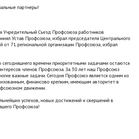
иальные партнеры!
ялся Учредительный Съезд Профсоюза работников
ринял Устав Профсоюза, избрал председателя Центрального
й от 71 региональной организации Профсоюза, избрал
о сегодняшнего времени приоритетными задачами остаются
интересов членов Профсоюза. За 30 лет наш Профсоюз
ногие важные задачи. Сегодня Профсоюз является одним из
низованным, финансово крепким, имеющим авторитет в
офсоюзном движении.
льнейших успехов, новых достижений и свершений в
нашего Профсоюза!